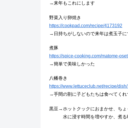
→来年もこれにします
野菜入り卵焼き
https://cookpad.com/recipe/4173192
→日持ちがしないので来年は煮玉子に
煮豚
https://spice-cooking.com/matome-oseti
→簡単で美味しかった
八幡巻き
https://www.lettuceclub.net/recipe/dish
→手間の割に子どもたちは食べてくれ
黒豆→ホットクックにおまかせ、ちょ
水に浸す時間を増やすか、煮る時