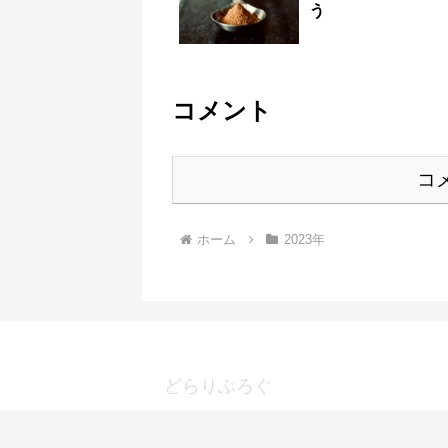
う
コメント
コ
ホーム
2023年
どらりぶろぐ