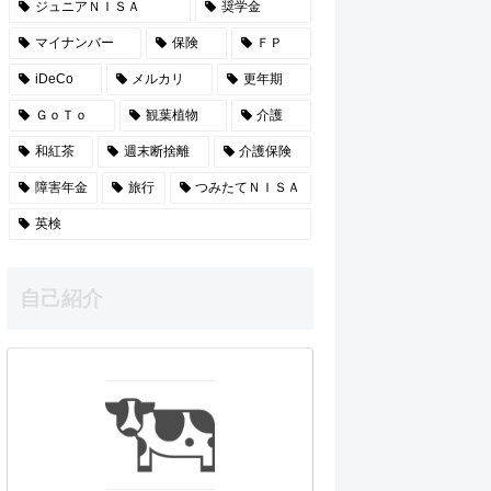
ジュニアＮＩＳＡ
奨学金
マイナンバー
保険
ＦＰ
iDeCo
メルカリ
更年期
ＧｏＴｏ
観葉植物
介護
和紅茶
週末断捨離
介護保険
障害年金
旅行
つみたてＮＩＳＡ
英検
自己紹介