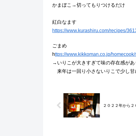
かまぼこ→切ってもりつけるだけ
紅白なます
https://www.kurashiru.com/recipes/3
ごまめ
h
ttps://www.kikkoman.co.jp/homecook/
→いりこが大きすぎて味の存在感があ
来年は一回り小さないりこで少し甘
２０２２年から２