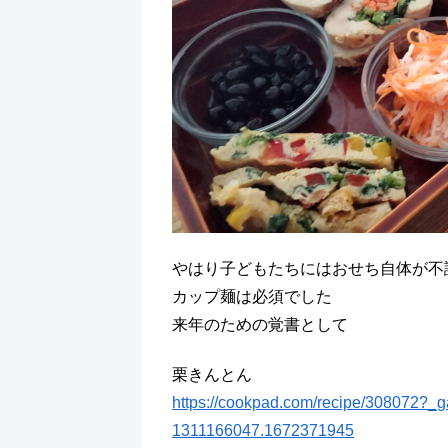
やはり子どもたちにはおせち自体が不
カップ麺は必須でした
来年のための覚書として
栗きんとん
https://cookpad.com/recipe/308072?
1311166047.1672371945