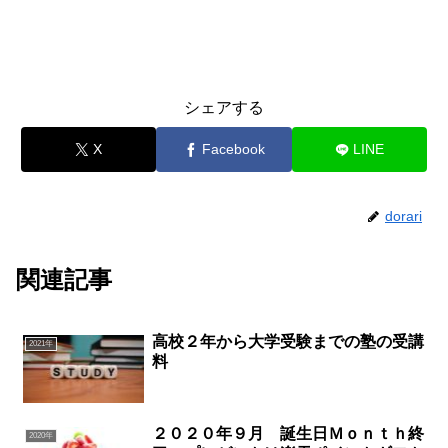
シェアする
X
Facebook
LINE
dorari
関連記事
高校２年から大学受験までの塾の受講
2021年
料
２０２０年９月 誕生日Ｍｏｎｔｈ終
2020年