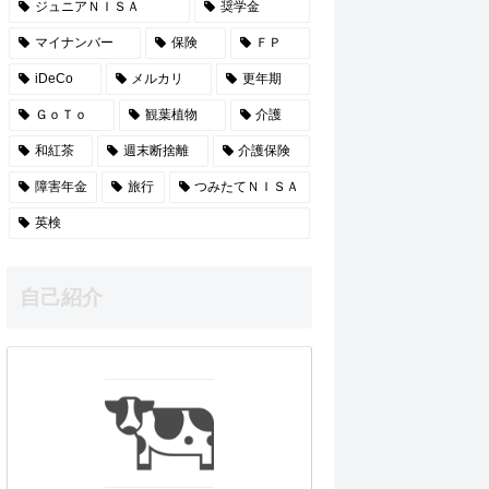
ジュニアＮＩＳＡ
奨学金
マイナンバー
保険
ＦＰ
iDeCo
メルカリ
更年期
ＧｏＴｏ
観葉植物
介護
和紅茶
週末断捨離
介護保険
障害年金
旅行
つみたてＮＩＳＡ
英検
自己紹介