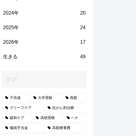
2024年
20
2025年
24
2026年
17
生きる
49
タグ
子供達
大学受験
両親
グリーフケア
抗がん剤治療
緩和ケア
高校受験
ヘナ
傷病手当金
高額療養費