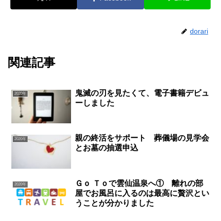
dorari
関連記事
鬼滅の刃を見たくて、電子書籍デビュ
2020年
ーしました
親の終活をサポート 葬儀場の見学会
2020年
とお墓の抽選申込
Ｇｏ Ｔｏで雲仙温泉へ① 離れの部
2020年
屋でお風呂に入るのは最高に贅沢とい
うことが分かりました