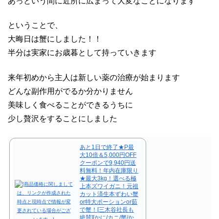
あっという間に近所に広まって大変なことになります
ということで、
大晦日は蟹にしました！！
半分は実家にお歳暮として持っていきます
来年初めから主人は新しい薬の治療が始まります
どんな副作用がでるか分かりません
美味しく食べることができるうちに
少し贅沢をすることにしました
あと1日で終了★P最
大10倍＆5,000円OFF
クーポンで9,940円送
料無料！年内在庫限り
★最大3kg！選べる極
上本ズワイガニ！元祖
カット済生本ずわい蟹
or特大ポーションor茹
で蟹！[三木谷社長も
絶賛][かに/カニ/蟹/か